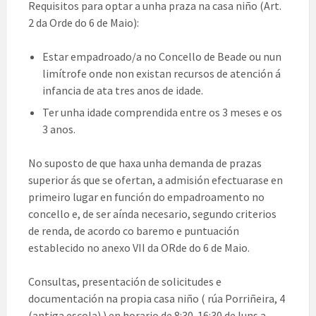
Requisitos para optar a unha praza na casa niño (Art.
2 da Orde do 6 de Maio):
Estar empadroado/a no Concello de Beade ou nun
limítrofe onde non existan recursos de atención á
infancia de ata tres anos de idade.
Ter unha idade comprendida entre os 3 meses e os
3 anos.
No suposto de que haxa unha demanda de prazas
superior ás que se ofertan, a admisión efectuarase en
primeiro lugar en función do empadroamento no
concello e, de ser aínda necesario, segundo criterios
de renda, de acordo co baremo e puntuación
establecido no anexo VII da ORde do 6 de Maio.
Consultas, presentación de solicitudes e
documentación na propia casa niño ( rúa Porriñeira, 4
(antiga escola) ) en horario de 8:30-16:30 de luns a