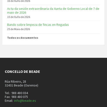
16 de Xuño de 2026
Acta da sesión extraordinaria da Xunta de Goberno Local de 7 de
maio de 2026
15 de Xuño de 2026
Bando sobre limpeza de fincas en Regadas
25 de Maio de 2026
Todos os documentos
CONCELLO DE BEADE
Rúa Ribeiro, 28
32431 Beade (Ourense)
Tel.:
988 480 034
Fax:
988 480 075
Email:
info@beade.es