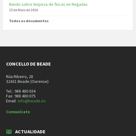
Bando sobre limpeza de fincas en Regadas
25 de Maio de 2026
Todos os documentos
CONCELLO DE BEADE
Rúa Ribeiro, 28
32431 Beade (Ourense)
Tel.:
988 480 034
Fax:
988 480 075
Email:
info@beade.es
Comunícate
ACTUALIDADE