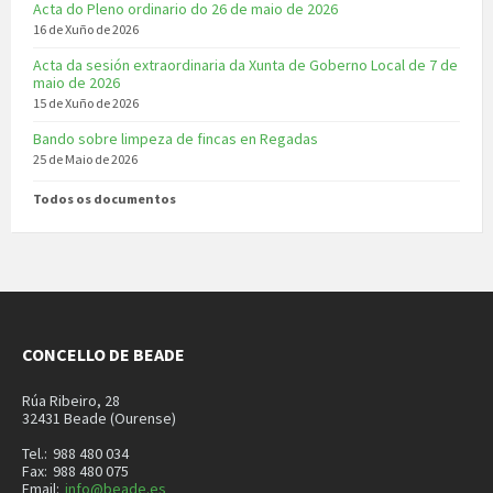
Acta do Pleno ordinario do 26 de maio de 2026
16 de Xuño de 2026
Acta da sesión extraordinaria da Xunta de Goberno Local de 7 de
maio de 2026
15 de Xuño de 2026
Bando sobre limpeza de fincas en Regadas
25 de Maio de 2026
Todos os documentos
CONCELLO DE BEADE
Rúa Ribeiro, 28
32431 Beade (Ourense)
Tel.:
988 480 034
Fax:
988 480 075
Email:
info@beade.es