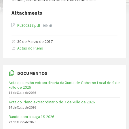
Attachments
PL300317.pdf
609 kB
30 de Marzo de 2017
Categories:
Actas do Pleno
DOCUMENTOS
Acta da sesión extraordinaria da Xunta de Goberno Local de 9 de
xullo de 2026
14 de Xullo de 2026
Acta do Pleno extraordinario do 7 de xullo de 2026
14 de Xullo de 2026
Bando cobro auga 1S 2026
22 de Xuño de 2026